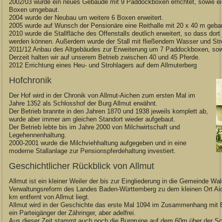
2002/03 wurde ein neues Gebäude mit 9 Paddockboxen errichtet, sowie ei
Boxen umgebaut.
2004 wurde der Neubau um weitere 6 Boxen erweitert.
2005 wurde auf Wunsch der Pensionäre eine Reithalle mit 20 x 40 m geba
2010 wurde die Stallfläche des Offenstalls deutlich erweitert, so dass dort
werden können. Außerdem wurde der Stall mit fließendem Wasser und Str
2011/12 Anbau des Altgebäudes zur Erweiterung um 7 Paddockboxen, sowie
Derzeit halten wir auf unserem Betrieb zwischen 40 und 45 Pferde.
2012 Errichtung eines Heu- und Strohlagers auf dem Allmuterberg
Hofchronik
Der Hof wird in der Chronik von Allmut-Aichen zum ersten Mal im
Jahre 1352 als Schlosshof der Burg Allmut erwähnt.
Der Betrieb brannte in den Jahren 1870 und 1938 jeweils komplett ab,
wurde aber immer am gleichen Standort wieder aufgebaut.
Der Betrieb lebte bis im Jahre 2000 von Milchwirtschaft und
Legehennenhaltung.
2000-2001 wurde die Milchviehhaltung aufgegeben und in eine
moderne Stallanlage zur Pensionspferdehaltung investiert.
Geschichtlicher Rückblick von Allmut
Allmut ist ein kleiner Weiler der bis zur Eingliederung in die Gemeinde W
Verwaltungsreform des Landes Baden-Württemberg zu dem kleinen Ort Aic
km entfernt von Allmut liegt.
Allmut wird in der Geschichte das erste Mal 1094 im Zusammenhang mit B
ein Parteigänger der Zähringer, aber adelfrei.
Aus dieser Zeit stammt auch noch die Burgruine auf dem 60m über der Sc