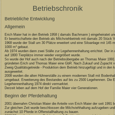
Betriebschronik
Betriebliche Entwicklung
Allgemein
Erich Maier hat in den Betrieb 1958 ( damals Bachmann ) eingeheiratet 
Er bewirtschaftete den Betrieb als Milchviehbetrieb mit damals 20 Stück V
1968 wurde der Stall um 30 Plätze erweitert und eine Siloanlage mit 145 m
1000 m³ gebaut.
Ab 1974 wurden dann zwei Ställe zur Legehennenhaltung errichtet. Der 
auf 1800 Tierplätze immer wieder vergrößert wurde.
So wurde der Hof auch nach der Betriebsübergabe an Thomas Maier 1991 w
gründeten Erich und Thomas Maier eine GbR. Nach Zukauf und Zupacht v
Zweig Qualitätsgetreide - Produktion dem Betrieb hinzugefügt und in de
ausgeweitet.
2008 wurden die alten Hühnerställe zu einem modernen Stall mit Bodenha
umgebaut. Erweiterung des Bestandes auf bis zu 2500 Legehennen. Die Ei
Legehennenhaltung 1974 direkt vermarktet.
Derzeit leben auf dem Hof der Familie Maier vier Generationen.
Beginn der Pferdehaltung
2001 übernahm Christian Maier die Anteile von Erich Maier der seit 199
Zur gleichen Zeit wurde beschlossen die Milchviehhaltung aufzugeben und 
zunächst 10 Pferde in Offenstallhaltung zu bauen.