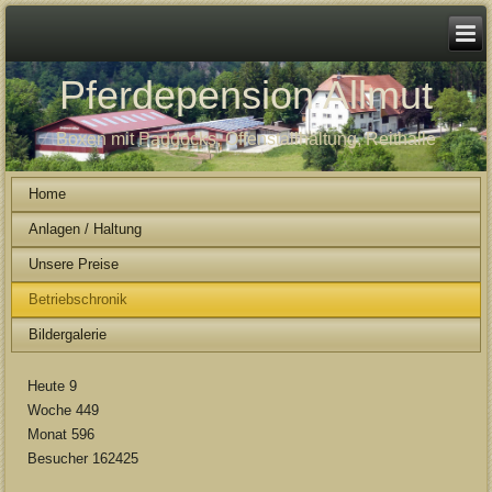
Pferdepension Allmut
Boxen mit Paddocks, Offenstallhaltung, Reithalle
Home
Anlagen / Haltung
Unsere Preise
Betriebschronik
Bildergalerie
Heute
9
Woche
449
Monat
596
Besucher
162425